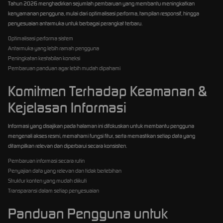
Tahun 2026 menghadirkan sejumlah pembaruan yang membantu meningkatkan
kenyamanan pengguna, mulai dari optimalisasi performa, tampilan responsif, hingga
penyesuaian antarmuka untuk berbagai perangkat terbaru.
Optimalisasi performa sistem
Antarmuka yang lebih ramah pengguna
Peningkatan kestabilan koneksi
Pembaruan panduan agar lebih mudah dipahami
Komitmen Terhadap Keamanan &
Kejelasan Informasi
Informasi yang disajikan pada halaman ini difokuskan untuk membantu pengguna
mengenali akses resmi, memahami fungsi fitur, serta memastikan setiap data yang
ditampilkan relevan dan diperbarui secara konsisten.
Pembaruan informasi secara rutin
Penyajian data yang relevan dan tidak berlebihan
Struktur konten yang mudah diikuti
Transparansi dalam setiap penyesuaian
Panduan Pengguna untuk