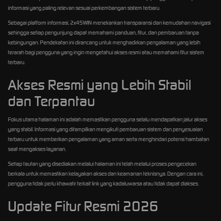
informasi yang paling relevan sesuai perkembangan sistem terbaru.
Sebagai platform informasi, 2x45WIN menekankan transparansi dan kemudahan navigasi
sehingga setiap pengunjung dapat memahami panduan, fitur, dan pembaruan tanpa
kebingungan. Pendekatan ini dirancang untuk menghadirkan pengalaman yang lebih
terarah bagi pengguna yang ingin mengetahui akses resmi atau memahami fitur sistem
terbaru.
Akses Resmi yang Lebih Stabil
dan Terpantau
Fokus utama halaman ini adalah memastikan pengguna selalu mendapatkan jalur akses
yang stabil. Informasi yang ditampilkan mengikuti pembaruan sistem dan penyesuaian
terbaru untuk memberikan pengalaman yang aman serta menghindari potensi hambatan
saat mengakses layanan.
Setiap tautan yang disediakan melalui halaman ini telah melalui proses pengecekan
berkala untuk memastikan kelayakan akses dan keamanan teknisnya. Dengan cara ini,
pengguna tidak perlu khawatir terkait link yang kadaluwarsa atau tidak dapat diakses.
Update Fitur Resmi 2026