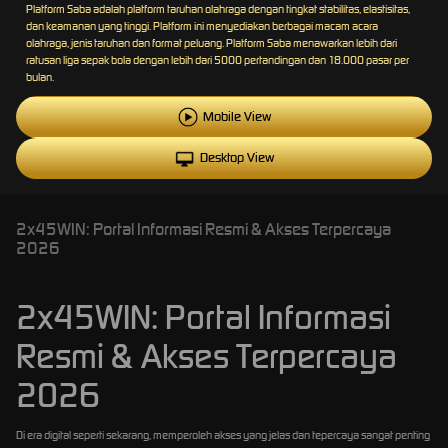
Platform Saba adalah platform taruhan olahraga dengan tingkat stabilitas, elastisitas,
dan keamanan yang tinggi. Platform ini menyediakan berbagai macam acara
olahraga, jenis taruhan dan format peluang. Platform Saba menawarkan lebih dari
ratusan liga sepak bola dengan lebih dari 5000 pertandingan dan 18.000 pasar per
bulan.
Mobile View
Desktop View
2x45WIN: Portal Informasi Resmi & Akses Terpercaya
2026
2x45WIN: Portal Informasi
Resmi & Akses Terpercaya
2026
Di era digital seperti sekarang, memperoleh akses yang jelas dan tepercaya sangat penting