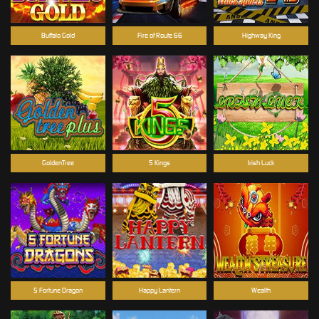
Buffalo Gold
Fire of Route 66
Highway King
GoldenTree
5 Kings
Irish Luck
5 Fortune Dragon
Happy Lantern
Wealth