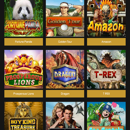
Fortune Panda
Golden Tour
Amazon
Prosperous Lions
Dragon
T-REX