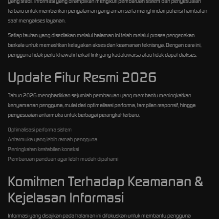
yang stabil. Informasi yang ditampilkan mengikuti pembaruan sistem dan penyesuaian
terbaru untuk memberikan pengalaman yang aman serta menghindari potensi hambatan
saat mengakses layanan.
Setiap tautan yang disediakan melalui halaman ini telah melalui proses pengecekan
berkala untuk memastikan kelayakan akses dan keamanan teknisnya. Dengan cara ini,
pengguna tidak perlu khawatir terkait link yang kadaluwarsa atau tidak dapat diakses.
Update Fitur Resmi 2026
Tahun 2026 menghadirkan sejumlah pembaruan yang membantu meningkatkan
kenyamanan pengguna, mulai dari optimalisasi performa, tampilan responsif, hingga
penyesuaian antarmuka untuk berbagai perangkat terbaru.
Optimalisasi performa sistem
Antarmuka yang lebih ramah pengguna
Peningkatan kestabilan koneksi
Pembaruan panduan agar lebih mudah dipahami
Komitmen Terhadap Keamanan &
Kejelasan Informasi
Informasi yang disajikan pada halaman ini difokuskan untuk membantu pengguna