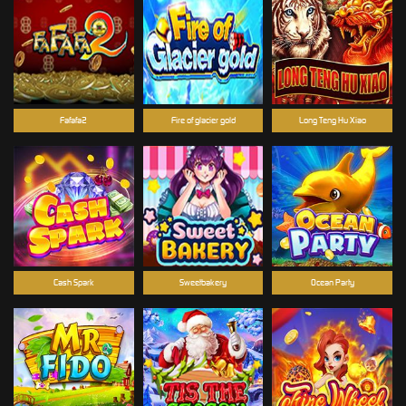
Fafafa2
Fire of glacier gold
Long Teng Hu Xiao
Cash Spark
Sweetbakery
Ocean Party