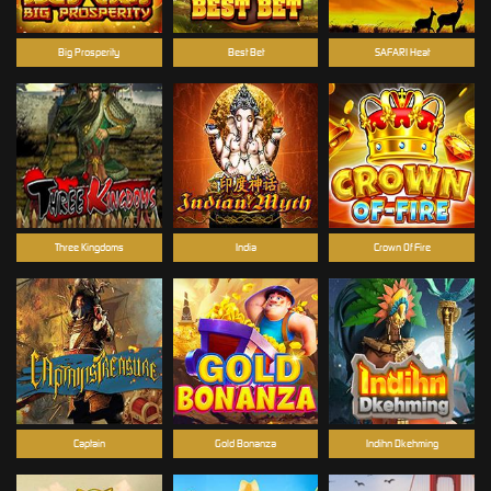
Big Prosperity
Best Bet
SAFARI Heat
Three Kingdoms
India
Crown Of Fire
Captain
Gold Bonanza
Indihn Dkehming