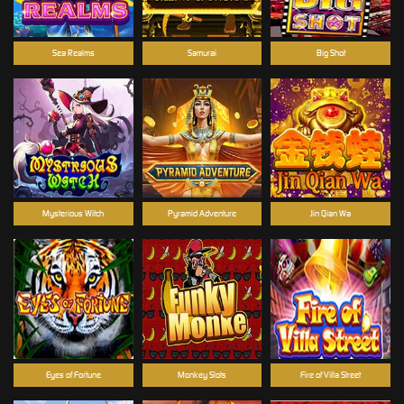
Sea Realms
Samurai
Big Shot
Mysterious Witch
Pyramid Adventure
Jin Qian Wa
Eyes of Fortune
Monkey Slots
Fire of Villa Street