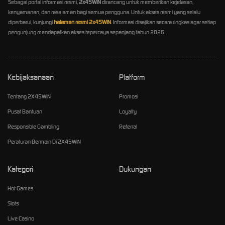
Sebagai portal informasi resmi,
2x45WIN
dirancang untuk memberikan kejelasan,
kenyamanan, dan rasa aman bagi semua pengguna. Untuk akses resmi yang selalu
diperbarui, kunjungi
halaman resmi 2x45WIN
. Informasi disajikan secara ringkas agar setiap
pengunjung mendapatkan akses tepercaya sepanjang tahun 2026.
Kebijaksanaan
Platform
Tentang 2X45WIN
Promosi
Pusat Bantuan
Loyalty
Responsible Gambling
Referral
Peraturan Bermain Di 2X45WIN
Kategori
Dukungan
Hot Games
Slots
Live Casino