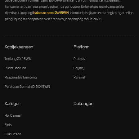
Sebagai portal informasi resmi,
2x45WIN
dirancang untuk memberikan kejelasan,
kenyamanan, dan rasa aman bagi semua pengguna. Untuk akses resmi yang selalu
diperbarui, kunjungi
halaman resmi 2x45WIN
. Informasi disajikan secara ringkas agar setiap
pengunjung mendapatkan akses tepercaya sepanjang tahun 2026.
Kebijaksanaan
Platform
Tentang 2X45WIN
Promosi
Pusat Bantuan
Loyalty
Responsible Gambling
Referral
Peraturan Bermain Di 2X45WIN
Kategori
Dukungan
Hot Games
Slots
Live Casino