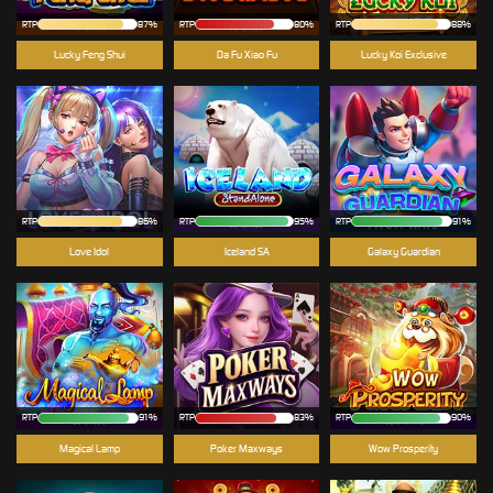
RTP
87%
RTP
80%
RTP
88%
Lucky Feng Shui
Da Fu Xiao Fu
Lucky Koi Exclusive
RTP
86%
RTP
95%
RTP
91%
Love Idol
Iceland SA
Galaxy Guardian
RTP
91%
RTP
83%
RTP
90%
Magical Lamp
Poker Maxways
Wow Prosperity