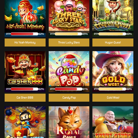
RTP
82%
RTP
85%
RTP
89%
Ho Yeah Monkey
Three Lucky Stars
Hugon Quest
RTP
82%
RTP
81%
RTP
88%
Cai Shen 888
Candy Pop
Gold West