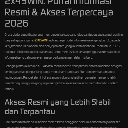
2x45WIN: Portal Informasi
Resmi & Akses Terpercaya
2026
Di era digital seperti sekarang, memperoleh akses yang jelas dan tepercaya sangat penting
bagi setiap pengguna.
2x45WIN
hadir sebagai portal informasi resmi yang berfokus pada
kenyamanan, keamanan, dan penyajian data yang mudah dipahami. Pada tahun 2026,
halaman ini diperbarui secara berkala untuk memastikan setiap pengguna mendapatkan
informasi yang paling relevan sesuai perkembangan sistem terbaru.
Sebagai platform informasi, 2x45WIN menekankan transparansi dan kemudahan navigasi
sehingga setiap pengunjung dapat memahami panduan, fitur, dan pembaruan tanpa
kebingungan. Pendekatan ini dirancang untuk menghadirkan pengalaman yang lebih
terarah bagi pengguna yang ingin mengetahui akses resmi atau memahami fitur sistem
terbaru.
Akses Resmi yang Lebih Stabil
dan Terpantau
Fokus utama halaman ini adalah memastikan pengguna selalu mendapatkan jalur akses
yang stabil. Informasi yang ditampilkan mengikuti pembaruan sistem dan penyesuaian