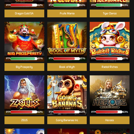
RTP
82%
RTP
92%
RTP
93%
Dragon Gold SA
Fruits Mania
Tiger Dance
RTP
91%
RTP
81%
RTP
81%
Big Prosperity
Book of Myth
Rabbit Riches
RTP
82%
RTP
82%
RTP
83%
ZEUS
Going Bananas Inc
Heroes