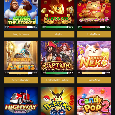
RTP
80%
RTP
93%
RTP
79%
Kong The Striker
Lucky Koi
Lucky Meow
RTP
84%
RTP
95%
RTP
87%
Secrets of Anubis
Captain Golds Fortune
Happy Neko