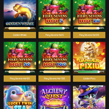
RTP
89%
RTP
90%
RTP
88%
Golden Whale
Fiery Sevens Hot 5
Fiery Sevens Hot 20
RTP
85%
RTP
89%
RTP
91%
Fiery Sevens Hot 50
Fiery Sevens Hot 100
Golden Pixiu