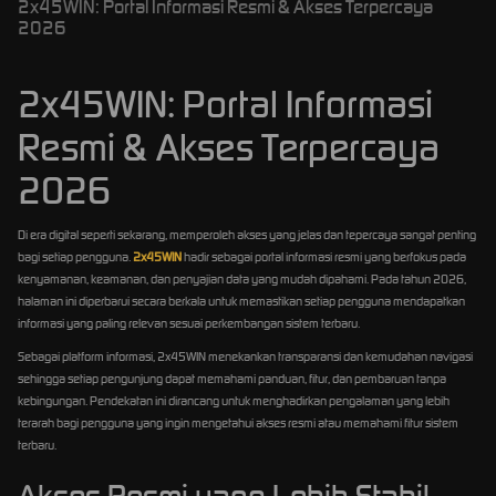
2x45WIN: Portal Informasi Resmi & Akses Terpercaya
2026
2x45WIN: Portal Informasi
Resmi & Akses Terpercaya
2026
Di era digital seperti sekarang, memperoleh akses yang jelas dan tepercaya sangat penting
bagi setiap pengguna.
2x45WIN
hadir sebagai portal informasi resmi yang berfokus pada
kenyamanan, keamanan, dan penyajian data yang mudah dipahami. Pada tahun 2026,
halaman ini diperbarui secara berkala untuk memastikan setiap pengguna mendapatkan
informasi yang paling relevan sesuai perkembangan sistem terbaru.
Sebagai platform informasi, 2x45WIN menekankan transparansi dan kemudahan navigasi
sehingga setiap pengunjung dapat memahami panduan, fitur, dan pembaruan tanpa
kebingungan. Pendekatan ini dirancang untuk menghadirkan pengalaman yang lebih
terarah bagi pengguna yang ingin mengetahui akses resmi atau memahami fitur sistem
terbaru.
Akses Resmi yang Lebih Stabil