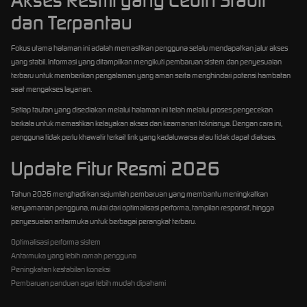
dan Terpantau
Fokus utama halaman ini adalah memastikan pengguna selalu mendapatkan jalur akses
yang stabil. Informasi yang ditampilkan mengikuti pembaruan sistem dan penyesuaian
terbaru untuk memberikan pengalaman yang aman serta menghindari potensi hambatan
saat mengakses layanan.
Setiap tautan yang disediakan melalui halaman ini telah melalui proses pengecekan
berkala untuk memastikan kelayakan akses dan keamanan teknisnya. Dengan cara ini,
pengguna tidak perlu khawatir terkait link yang kadaluwarsa atau tidak dapat diakses.
Update Fitur Resmi 2026
Tahun 2026 menghadirkan sejumlah pembaruan yang membantu meningkatkan
kenyamanan pengguna, mulai dari optimalisasi performa, tampilan responsif, hingga
penyesuaian antarmuka untuk berbagai perangkat terbaru.
Optimalisasi performa sistem
Antarmuka yang lebih ramah pengguna
Peningkatan kestabilan koneksi
Pembaruan panduan agar lebih mudah dipahami