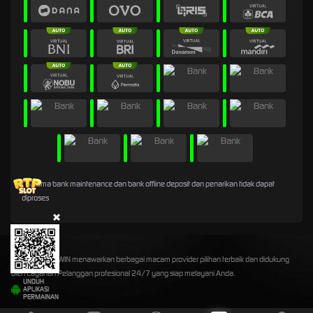
* Selama bank maintenance dan bank offline deposit dan penarikan tidak dapat
diproses
©2026 2X45WIN menawarkan berbagai macam provider pilihan terbaik dan didukung
oleh Layanan Pelanggan profesional 24/7 yang siap melayani Anda.
UNDUH
APLIKASI
PERMAINAN