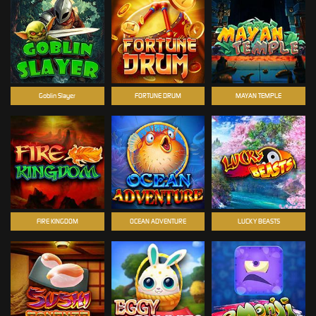
Goblin Slayer
FORTUNE DRUM
MAYAN TEMPLE
FIRE KINGDOM
OCEAN ADVENTURE
LUCKY BEASTS