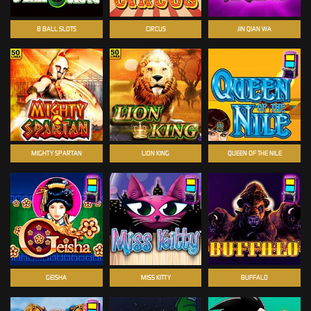
8 BALL SLOTS
CIRCUS
JIN QIAN WA
MIGHTY SPARTAN
LION KING
QUEEN OF THE NILE
GEISHA
MISS KITTY
BUFFALO