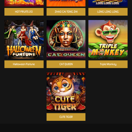
HOT FRUITS 20
ZHAO CAI TONG ZHI
LONG LONG LONG
Halloween Fortune
CAT QUEEN
Triple Monkey
CUTE TIGER