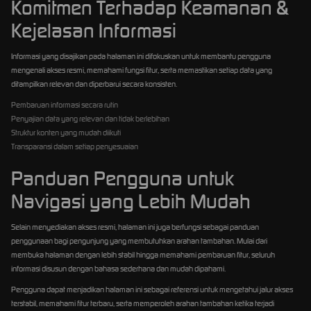
Komitmen Terhadap Keamanan &
Kejelasan Informasi
Informasi yang disajikan pada halaman ini difokuskan untuk membantu pengguna
mengenali akses resmi, memahami fungsi fitur, serta memastikan setiap data yang
ditampilkan relevan dan diperbarui secara konsisten.
Pembaruan informasi secara rutin
Penyajian data yang relevan dan tidak berlebihan
Struktur konten yang mudah diikuti
Transparansi dalam setiap penyesuaian
Panduan Pengguna untuk
Navigasi yang Lebih Mudah
Selain menyediakan akses resmi, halaman ini juga berfungsi sebagai panduan
penggunaan bagi pengunjung yang membutuhkan arahan tambahan. Mulai dari
membuka halaman dengan lebih stabil hingga memahami pembaruan fitur, seluruh
informasi disusun dengan bahasa sederhana dan mudah dipahami.
Pengguna dapat menjadikan halaman ini sebagai referensi untuk mengetahui jalur akses
terstabil, memahami fitur terbaru, serta memperoleh arahan tambahan ketika terjadi