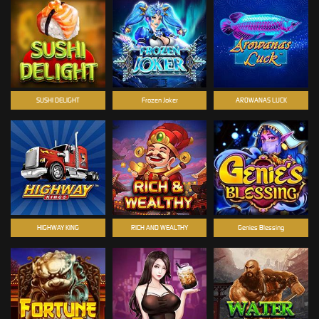
SUSHI DELIGHT
Frozen Joker
AROWANAS LUCK
HIGHWAY KING
RICH AND WEALTHY
Genies Blessing