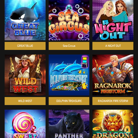
GREAT BLUE
Sea Circus
A NIGHT OUT
WILD WEST
DOLPHIN TREASURE
RAGNAROK FIRE STORM