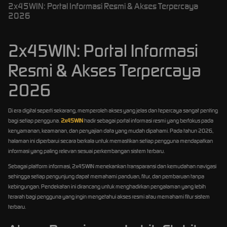
2x45WIN: Portal Informasi Resmi & Akses Terpercaya
2026
2x45WIN: Portal Informasi
Resmi & Akses Terpercaya
2026
Di era digital seperti sekarang, memperoleh akses yang jelas dan tepercaya sangat penting
bagi setiap pengguna.
2x45WIN
hadir sebagai portal informasi resmi yang berfokus pada
kenyamanan, keamanan, dan penyajian data yang mudah dipahami. Pada tahun 2026,
halaman ini diperbarui secara berkala untuk memastikan setiap pengguna mendapatkan
informasi yang paling relevan sesuai perkembangan sistem terbaru.
Sebagai platform informasi, 2x45WIN menekankan transparansi dan kemudahan navigasi
sehingga setiap pengunjung dapat memahami panduan, fitur, dan pembaruan tanpa
kebingungan. Pendekatan ini dirancang untuk menghadirkan pengalaman yang lebih
terarah bagi pengguna yang ingin mengetahui akses resmi atau memahami fitur sistem
terbaru.