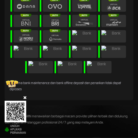
* Selama bank maintenance dan bank offline deposit dan penarikan tidak dapat
diproses
©2026 2X45WIN menawarkan berbagai macam provider pilihan terbaik dan didukung
oleh Layanan Pelanggan profesional 24/7 yang siap melayani Anda.
UNDUH
APLIKASI
PERMAINAN