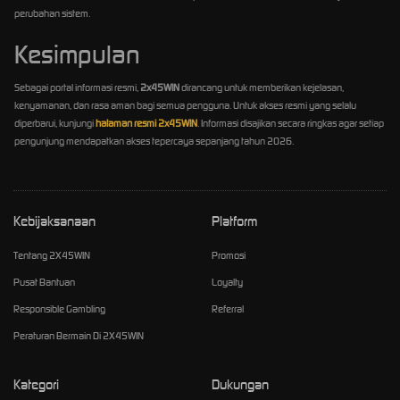
perubahan sistem.
Kesimpulan
Sebagai portal informasi resmi,
2x45WIN
dirancang untuk memberikan kejelasan,
kenyamanan, dan rasa aman bagi semua pengguna. Untuk akses resmi yang selalu
diperbarui, kunjungi
halaman resmi 2x45WIN
. Informasi disajikan secara ringkas agar setiap
pengunjung mendapatkan akses tepercaya sepanjang tahun 2026.
Kebijaksanaan
Platform
Tentang 2X45WIN
Promosi
Pusat Bantuan
Loyalty
Responsible Gambling
Referral
Peraturan Bermain Di 2X45WIN
Kategori
Dukungan