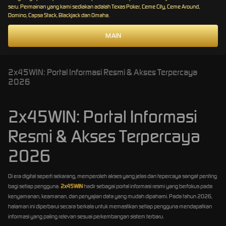
seru. Permainan yang kami sediakan adalah Texas Poker, Ceme City, Ceme Around,
Domino, Capsa Stack, Blackjack dan Omaha.
MAIN
2x45WIN: Portal Informasi Resmi & Akses Terpercaya
2026
2x45WIN: Portal Informasi
Resmi & Akses Terpercaya
2026
Di era digital seperti sekarang, memperoleh akses yang jelas dan tepercaya sangat penting
bagi setiap pengguna.
2x45WIN
hadir sebagai portal informasi resmi yang berfokus pada
kenyamanan, keamanan, dan penyajian data yang mudah dipahami. Pada tahun 2026,
halaman ini diperbarui secara berkala untuk memastikan setiap pengguna mendapatkan
informasi yang paling relevan sesuai perkembangan sistem terbaru.