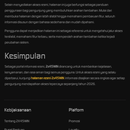
Selain menyediakan akses resmi, halaman ini juga berfungsi sebagai panduan
penggunaan bagi pengunjung yang membutuhkan arahan tambahan. Mulai dari
membuka halaman dengan lebih stabil hingga memahami pembaruan fitur, seluruh
informasi disusun dengan bahasa sederhana dan mudah dipahami.
Pengguna dapat menjadikan halaman ini sebagai referensi untuk mengetahui jalur akses
terstabil, memahami fitur terbaru, serta memperoleh arahan tambahan ketika terjadi
perubahan sistem.
Kesimpulan
Sebagai portal informasi resmi,
2x45WIN
dirancang untuk memberikan kejelasan,
kenyamanan, dan rasa aman bagi semua pengguna. Untuk akses resmi yang selalu
diperbarui, kunjungi
halaman resmi 2x45WIN
. Informasi disajikan secara ringkas agar setiap
pengunjung mendapatkan akses tepercaya sepanjang tahun 2026.
Kebijaksanaan
Platform
Tentang 2X45WIN
Promosi
Pusat Bantuan
Loyalty