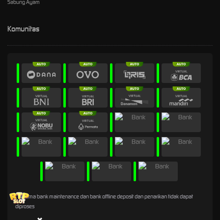
Sabung Ayam
Komunitas
* Selama bank maintenance dan bank offline deposit dan penarikan tidak dapat
diproses