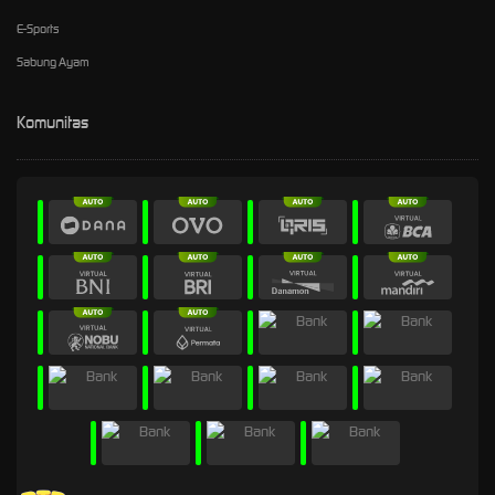
E-Sports
Sabung Ayam
Komunitas