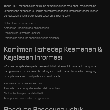
Tahun 2026 menghadirkan sejumlah pembaruan yang membantu meningkatkan
kenyamanan pengguna, mulai dari optimalisasi performa, tampilan responsif, hingga
penyesuaian antarmuka untuk berbagai perangkat terbaru.
Optimalisasi performa sistem
Antarmuka yang lebih ramah pengguna
Peningkatan kestabilan koneksi
Pembaruan panduan agar lebih mudah dipahami
Komitmen Terhadap Keamanan &
Kejelasan Informasi
Informasi yang disajikan pada halaman ini difokuskan untuk membantu pengguna
mengenali akses resmi, memahami fungsi fitur, serta memastikan setiap data yang
ditampilkan relevan dan diperbarui secara konsisten.
Pembaruan informasi secara rutin
Penyajian data yang relevan dan tidak berlebihan
Struktur konten yang mudah diikuti
Transparansi dalam setiap penyesuaian
Panduan Pengguna untuk