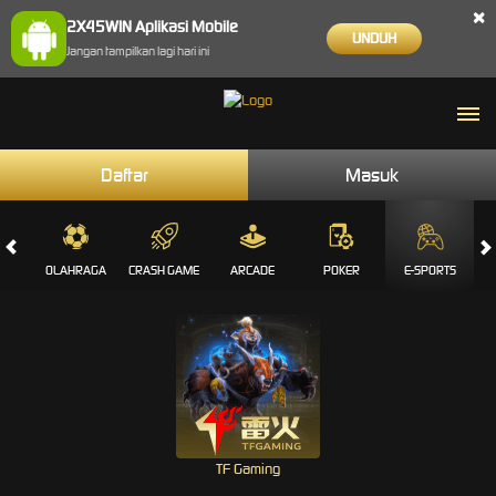
×
2X45WIN Aplikasi Mobile
UNDUH
Jangan tampilkan lagi hari ini
Daftar
Masuk
L
OLAHRAGA
CRASH GAME
ARCADE
POKER
E-SPORTS
SA
TF Gaming