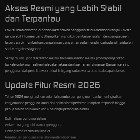
Akses Resmi yang Lebih Stabil
dan Terpantau
Fokus utama halaman ini adalah memastikan pengguna selalu mendapatkan jalur akses
yang stabil. Informasi yang ditampilkan mengikuti pembaruan sistem dan penyesuaian
terbaru untuk memberikan pengalaman yang aman serta menghindari potensi hambatan
saat mengakses layanan.
Setiap tautan yang disediakan melalui halaman ini telah melalui proses pengecekan
berkala untuk memastikan kelayakan akses dan keamanan teknisnya. Dengan cara ini,
pengguna tidak perlu khawatir terkait link yang kadaluwarsa atau tidak dapat diakses.
Update Fitur Resmi 2026
Tahun 2026 menghadirkan sejumlah pembaruan yang membantu meningkatkan
kenyamanan pengguna, mulai dari optimalisasi performa, tampilan responsif, hingga
penyesuaian antarmuka untuk berbagai perangkat terbaru.
Optimalisasi performa sistem
Antarmuka yang lebih ramah pengguna
Peningkatan kestabilan koneksi
Pembaruan panduan agar lebih mudah dipahami