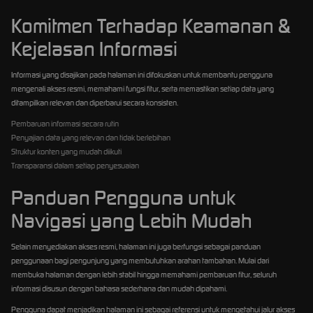
Komitmen Terhadap Keamanan &
Kejelasan Informasi
Informasi yang disajikan pada halaman ini difokuskan untuk membantu pengguna
mengenali akses resmi, memahami fungsi fitur, serta memastikan setiap data yang
ditampilkan relevan dan diperbarui secara konsisten.
Pembaruan informasi secara rutin
Penyajian data yang relevan dan tidak berlebihan
Struktur konten yang mudah diikuti
Transparansi dalam setiap penyesuaian
Panduan Pengguna untuk
Navigasi yang Lebih Mudah
Selain menyediakan akses resmi, halaman ini juga berfungsi sebagai panduan
penggunaan bagi pengunjung yang membutuhkan arahan tambahan. Mulai dari
membuka halaman dengan lebih stabil hingga memahami pembaruan fitur, seluruh
informasi disusun dengan bahasa sederhana dan mudah dipahami.
Pengguna dapat menjadikan halaman ini sebagai referensi untuk mengetahui jalur akses