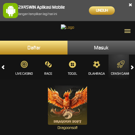
×
2X45WIN Aplikasi Mobile
UNDUH
Jangan tampilkan lagi hari ini
Daftar
Masuk
OTS
LIVE CASINO
RACE
TOGEL
OLAHRAGA
CRASH GAME
Dragoonsoft