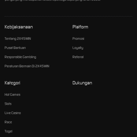
Kebijaksanaan
Platform
Tentang 2X45WIN
Promosi
Pusat Bantuan
Loyalty
Responsible Gambling
Referral
Peraturan Bermain Di 2X45WIN
Kategori
Dukungan
Hot Games
Slots
Live Casino
Race
Togel