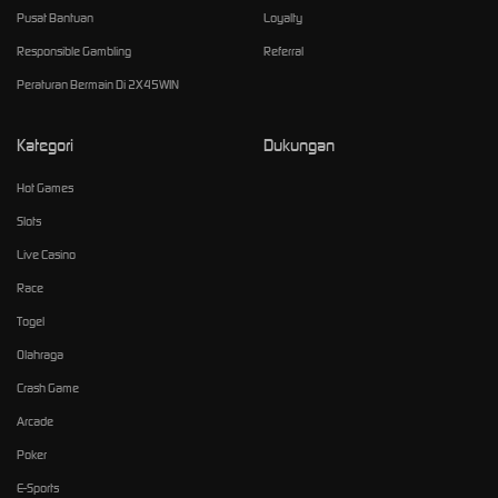
Pusat Bantuan
Loyalty
Responsible Gambling
Referral
Peraturan Bermain Di 2X45WIN
Kategori
Dukungan
Hot Games
Slots
Live Casino
Race
Togel
Olahraga
Crash Game
Arcade
Poker
E-Sports