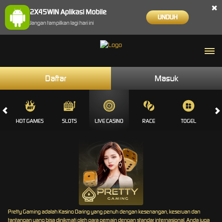
×
2X45WIN Aplikasi Mobile
UNDUH
Jangan tampilkan lagi hari ini
Daftar
Masuk
HOT GAMES
SLOTS
LIVE CASINO
RACE
TOGEL
OL
Pretty Gaming adalah Kasino Daring yang penuh dengan kesenangan, keseruan dan
tantangan yang bisa dinikmati oleh para pemain dengan standar internasional. Anda juga