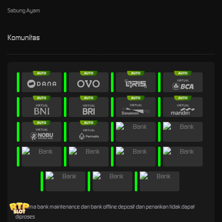
Sabung Ayam
Komunitas
* Selama bank maintenance dan bank offline deposit dan penarikan tidak dapat
diproses