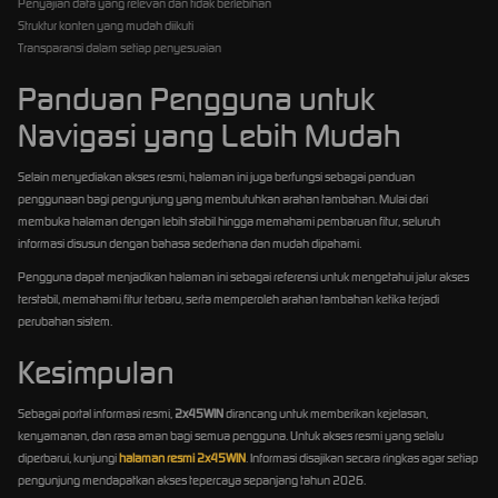
Penyajian data yang relevan dan tidak berlebihan
Struktur konten yang mudah diikuti
Transparansi dalam setiap penyesuaian
Panduan Pengguna untuk
Navigasi yang Lebih Mudah
Selain menyediakan akses resmi, halaman ini juga berfungsi sebagai panduan
penggunaan bagi pengunjung yang membutuhkan arahan tambahan. Mulai dari
membuka halaman dengan lebih stabil hingga memahami pembaruan fitur, seluruh
informasi disusun dengan bahasa sederhana dan mudah dipahami.
Pengguna dapat menjadikan halaman ini sebagai referensi untuk mengetahui jalur akses
terstabil, memahami fitur terbaru, serta memperoleh arahan tambahan ketika terjadi
perubahan sistem.
Kesimpulan
Sebagai portal informasi resmi,
2x45WIN
dirancang untuk memberikan kejelasan,
kenyamanan, dan rasa aman bagi semua pengguna. Untuk akses resmi yang selalu
diperbarui, kunjungi
halaman resmi 2x45WIN
. Informasi disajikan secara ringkas agar setiap
pengunjung mendapatkan akses tepercaya sepanjang tahun 2026.