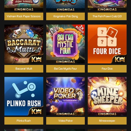
Vietnam Rock Paper Scissors
Kingmaker Pok Deng
Thai Fish Prawn Crab GO!
Baccarat: Multi
Bai Cao Mystic Four
Four Dice
Plinko Rush
Video Poker
Minesweeper