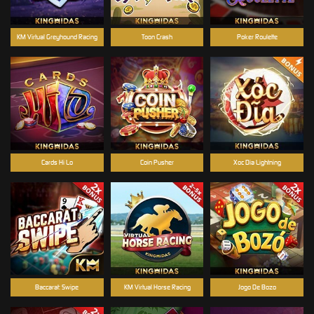
KM Virtual Greyhound Racing
Toon Crash
Poker Roulette
Cards Hi Lo
Coin Pusher
Xoc Dia Lightning
Baccarat: Swipe
KM Virtual Horse Racing
Jogo De Bozo