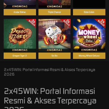
Andar Bahar
Triple Chance
Bola Golek
Dragon Tiger 2
Sic Bo
Money Wheel Deluxe
2x45WIN: Portal Informasi Resmi & Akses Terpercaya
2026
2x45WIN: Portal Informasi
Resmi & Akses Terpercaya