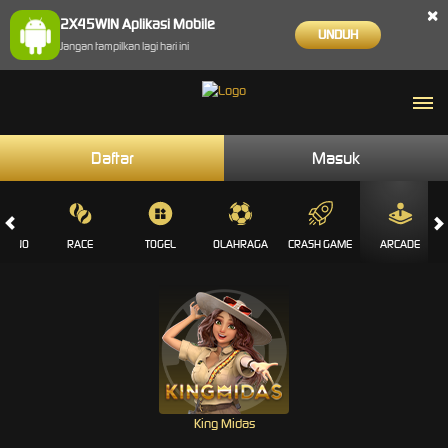
×
2X45WIN Aplikasi Mobile
UNDUH
Jangan tampilkan lagi hari ini
Daftar
Masuk
CASINO
RACE
TOGEL
OLAHRAGA
CRASH GAME
ARCADE
King Midas