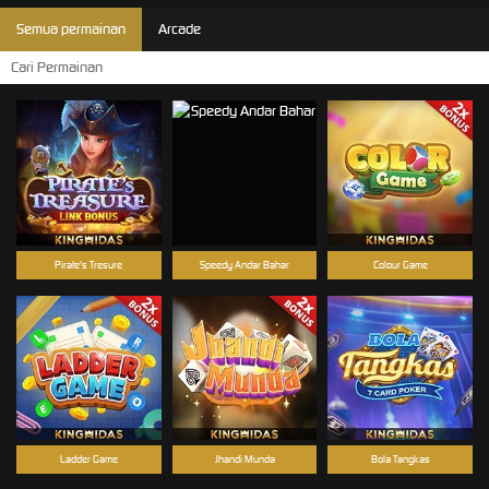
Semua permainan
Arcade
Pirate's Tresure
Speedy Andar Bahar
Colour Game
Ladder Game
Jhandi Munda
Bola Tangkas