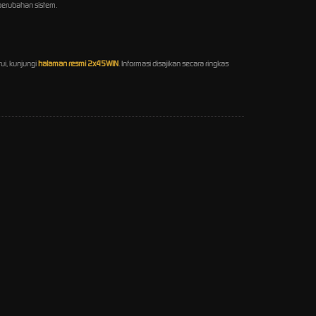
 perubahan sistem.
ui, kunjungi
halaman resmi 2x45WIN
. Informasi disajikan secara ringkas