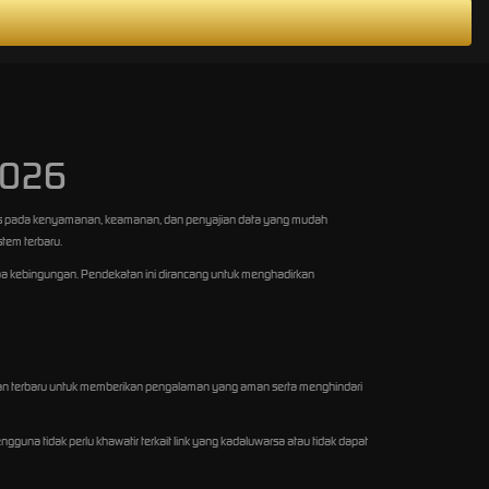
2026
okus pada kenyamanan, keamanan, dan penyajian data yang mudah
tem terbaru.
a kebingungan. Pendekatan ini dirancang untuk menghadirkan
aian terbaru untuk memberikan pengalaman yang aman serta menghindari
guna tidak perlu khawatir terkait link yang kadaluwarsa atau tidak dapat