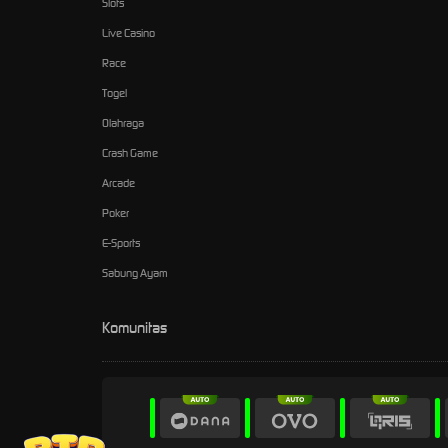
Slots
Live Casino
Race
Togel
Olahraga
Crash Game
Arcade
Poker
E-Sports
Sabung Ayam
Komunitas