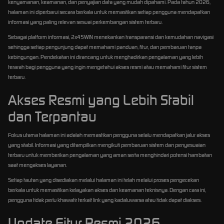
kenyamanan, keamanan, dan penyajian data yang mudah dipahami. Pada tahun 2026,
halaman ini diperbarui secara berkala untuk memastikan setiap pengguna mendapatkan
informasi yang paling relevan sesuai perkembangan sistem terbaru.
Sebagai platform informasi, 2x45WIN menekankan transparansi dan kemudahan navigasi
sehingga setiap pengunjung dapat memahami panduan, fitur, dan pembaruan tanpa
kebingungan. Pendekatan ini dirancang untuk menghadirkan pengalaman yang lebih
terarah bagi pengguna yang ingin mengetahui akses resmi atau memahami fitur sistem
terbaru.
Akses Resmi yang Lebih Stabil
dan Terpantau
Fokus utama halaman ini adalah memastikan pengguna selalu mendapatkan jalur akses
yang stabil. Informasi yang ditampilkan mengikuti pembaruan sistem dan penyesuaian
terbaru untuk memberikan pengalaman yang aman serta menghindari potensi hambatan
saat mengakses layanan.
Setiap tautan yang disediakan melalui halaman ini telah melalui proses pengecekan
berkala untuk memastikan kelayakan akses dan keamanan teknisnya. Dengan cara ini,
pengguna tidak perlu khawatir terkait link yang kadaluwarsa atau tidak dapat diakses.
Update Fitur Resmi 2026