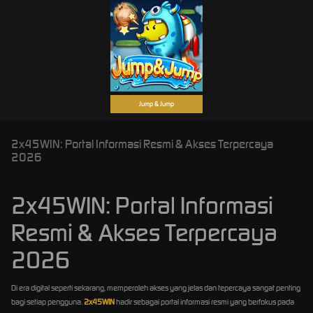
Jump & Jump
2x45WIN: Portal Informasi Resmi & Akses Terpercaya
2026
2x45WIN: Portal Informasi
Resmi & Akses Terpercaya
2026
Di era digital seperti sekarang, memperoleh akses yang jelas dan tepercaya sangat penting
bagi setiap pengguna.
2x45WIN
hadir sebagai portal informasi resmi yang berfokus pada