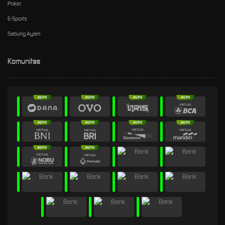
Poker
E-Sports
Sabung Ayam
Komunitas