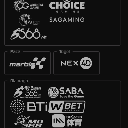
Race
Togel
Olahraga