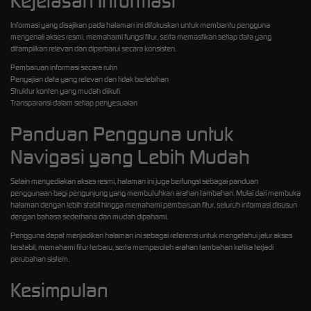
Kejelasan Informasi
Informasi yang disajikan pada halaman ini difokuskan untuk membantu pengguna
mengenali akses resmi, memahami fungsi fitur, serta memastikan setiap data yang
ditampilkan relevan dan diperbarui secara konsisten.
Pembaruan informasi secara rutin
Penyajian data yang relevan dan tidak berlebihan
Struktur konten yang mudah diikuti
Transparansi dalam setiap penyesuaian
Panduan Pengguna untuk
Navigasi yang Lebih Mudah
Selain menyediakan akses resmi, halaman ini juga berfungsi sebagai panduan
penggunaan bagi pengunjung yang membutuhkan arahan tambahan. Mulai dari membuka
halaman dengan lebih stabil hingga memahami pembaruan fitur, seluruh informasi disusun
dengan bahasa sederhana dan mudah dipahami.
Pengguna dapat menjadikan halaman ini sebagai referensi untuk mengetahui jalur akses
terstabil, memahami fitur terbaru, serta memperoleh arahan tambahan ketika terjadi
perubahan sistem.
Kesimpulan