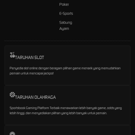
Poker
E-Sports
Sabung
Ayam
TARUHAN SLOT
Penyedia slot online dengan beragam pilihan game menarik yang memudahkan
pemain untuk mencapai jackpot
TARUHAN OLAHRAGA
Sportsbook Gaming Platform Terbaik menawarkan lebih banyak game, odds yang
lebih tinggi, dan menyediakan pilihan yang lebih banyak untuk pemain.