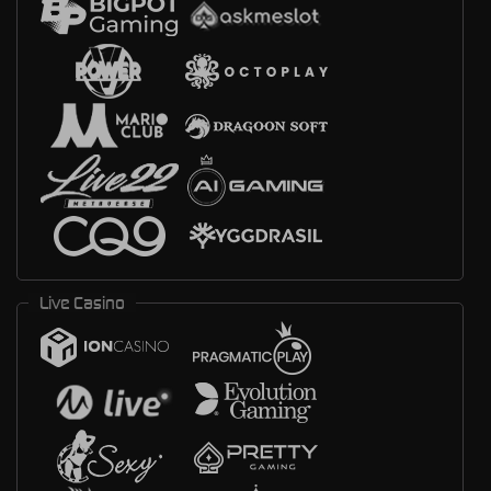
Live Casino