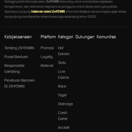
Sebagai portal informasi resmi,
2x45WIN
dirancang untuk memberikan kejelasan,
kenyamanan, dan rasa aman bagi semua pengguna. Untuk akses resmi yang selalu
diperbarui, kunjungi
halaman resmi 2x45WIN
. Informasi disajikan secara ringkas agar setiap
pengunjung mendapatkan akses tepercaya sepanjang tahun 2026.
Kebijaksanaan
Platform
Kategori
Dukungan
Komunitas
Tentang 2X45WIN
Promosi
Hot
Games
Pusat Bantuan
Loyalty
Slots
Responsible
Referral
Gambling
Live
Casino
Peraturan Bermain
Di 2X45WIN
Race
Togel
Olahraga
Crash
Game
Arcade