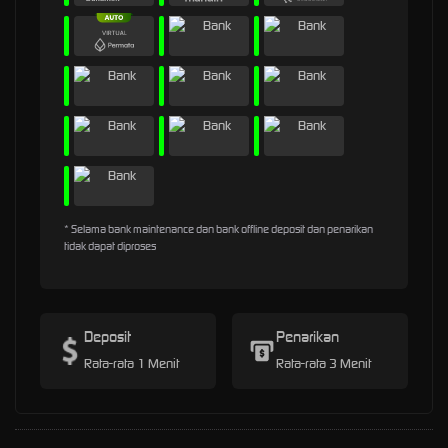
* Selama bank maintenance dan bank offline deposit dan penarikan
tidak dapat diproses
Deposit
Penarikan
Rata-rata 1 Menit
Rata-rata 3 Menit