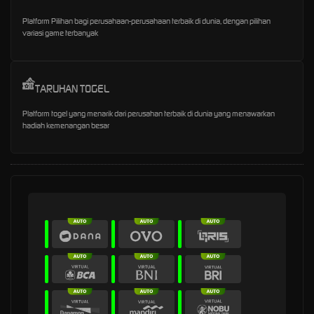
Platform Pilihan bagi perusahaan-perusahaan terbaik di dunia, dengan pilihan
variasi game terbanyak
TARUHAN TOGEL
Platform togel yang menarik dari perusahan terbaik di dunia yang menawarkan
hadiah kemenangan besar