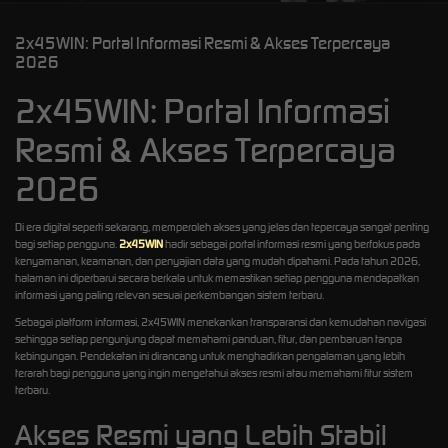
2x45WIN: Portal Informasi Resmi & Akses Terpercaya
2026
2x45WIN: Portal Informasi
Resmi & Akses Terpercaya
2026
Di era digital seperti sekarang, memperoleh akses yang jelas dan tepercaya sangat penting
bagi setiap pengguna.
2x45WIN
hadir sebagai portal informasi resmi yang berfokus pada
kenyamanan, keamanan, dan penyajian data yang mudah dipahami. Pada tahun 2026,
halaman ini diperbarui secara berkala untuk memastikan setiap pengguna mendapatkan
informasi yang paling relevan sesuai perkembangan sistem terbaru.
Sebagai platform informasi, 2x45WIN menekankan transparansi dan kemudahan navigasi
sehingga setiap pengunjung dapat memahami panduan, fitur, dan pembaruan tanpa
kebingungan. Pendekatan ini dirancang untuk menghadirkan pengalaman yang lebih
terarah bagi pengguna yang ingin mengetahui akses resmi atau memahami fitur sistem
terbaru.
Akses Resmi yang Lebih Stabil