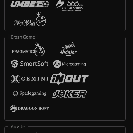
Crash Game
Arcade