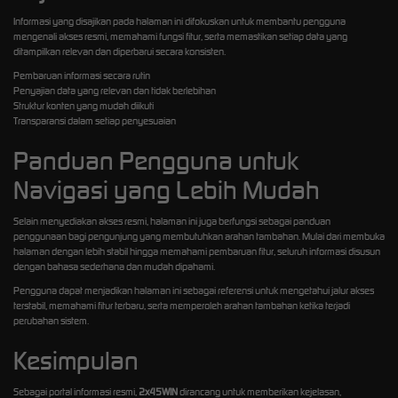
Informasi yang disajikan pada halaman ini difokuskan untuk membantu pengguna
mengenali akses resmi, memahami fungsi fitur, serta memastikan setiap data yang
ditampilkan relevan dan diperbarui secara konsisten.
Pembaruan informasi secara rutin
Penyajian data yang relevan dan tidak berlebihan
Struktur konten yang mudah diikuti
Transparansi dalam setiap penyesuaian
Panduan Pengguna untuk
Navigasi yang Lebih Mudah
Selain menyediakan akses resmi, halaman ini juga berfungsi sebagai panduan
penggunaan bagi pengunjung yang membutuhkan arahan tambahan. Mulai dari membuka
halaman dengan lebih stabil hingga memahami pembaruan fitur, seluruh informasi disusun
dengan bahasa sederhana dan mudah dipahami.
Pengguna dapat menjadikan halaman ini sebagai referensi untuk mengetahui jalur akses
terstabil, memahami fitur terbaru, serta memperoleh arahan tambahan ketika terjadi
perubahan sistem.
Kesimpulan
Sebagai portal informasi resmi,
2x45WIN
dirancang untuk memberikan kejelasan,