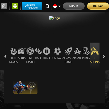
Main di
MASUK
DAFTAR
Telegram
HOT
SLOTS
LIVE
RACE
TOGEL
OLAHRAGA
CRASH
ARCADE
POKER
E-
SABUN
GAMES
CASINO
GAME
SPORTS
AYAM
i