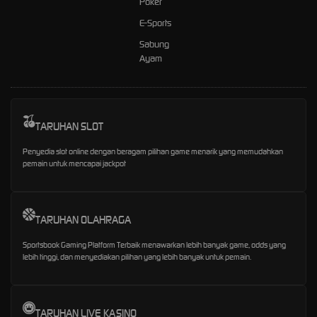
Poker
E-Sports
Sabung
Ayam
TARUHAN SLOT
Penyedia slot online dengan beragam pilihan game menarik yang memudahkan
pemain untuk mencapai jackpot
TARUHAN OLAHRAGA
Sportsbook Gaming Platform Terbaik menawarkan lebih banyak game, odds yang
lebih tinggi, dan menyediakan pilihan yang lebih banyak untuk pemain.
TARUHAN LIVE KASINO