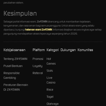
perubahan sistem.
Kesimpulan
Sebagai portal informasi resmi,
2x45WIN
dirancang untuk memberikan kejelasan,
kenyamanan, dan rasa aman bagi semua pengguna. Untuk akses resmi yang selalu
diperbarui, kunjungi
halaman resmi 2x45WIN
. Informasi disajikan secara ringkas agar setiap
pengunjung mendapatkan akses tepercaya sepanjang tahun 2026.
Kebijaksanaan
Platform
Kategori
Dukungan
Komunitas
Tentang 2X45WIN
Promosi
Hot
Games
Pusat Bantuan
Loyalty
Slots
Responsible
Referral
Gambling
Live
Casino
Peraturan Bermain
Di 2X45WIN
Race
Togel
Olahraga