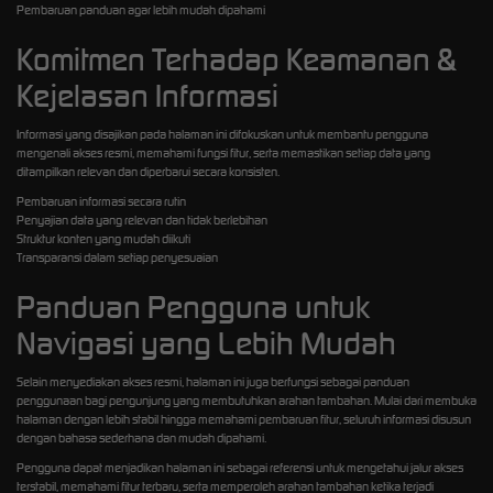
Pembaruan panduan agar lebih mudah dipahami
Komitmen Terhadap Keamanan &
Kejelasan Informasi
Informasi yang disajikan pada halaman ini difokuskan untuk membantu pengguna
mengenali akses resmi, memahami fungsi fitur, serta memastikan setiap data yang
ditampilkan relevan dan diperbarui secara konsisten.
Pembaruan informasi secara rutin
Penyajian data yang relevan dan tidak berlebihan
Struktur konten yang mudah diikuti
Transparansi dalam setiap penyesuaian
Panduan Pengguna untuk
Navigasi yang Lebih Mudah
Selain menyediakan akses resmi, halaman ini juga berfungsi sebagai panduan
penggunaan bagi pengunjung yang membutuhkan arahan tambahan. Mulai dari membuka
halaman dengan lebih stabil hingga memahami pembaruan fitur, seluruh informasi disusun
dengan bahasa sederhana dan mudah dipahami.
Pengguna dapat menjadikan halaman ini sebagai referensi untuk mengetahui jalur akses
terstabil, memahami fitur terbaru, serta memperoleh arahan tambahan ketika terjadi