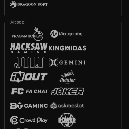
Arcade