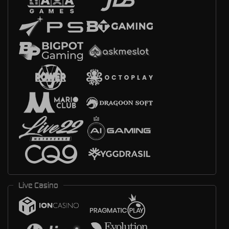
Live Casino