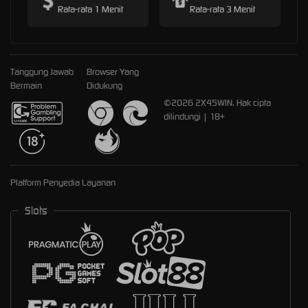
Rata-rata 1 Menit
Rata-rata 3 Menit
Tanggung Jawab
Browser Yang
Bermain
Didukung
©2026 2X45WIN. Hak cipta
dilindungi | 18+
Platform Penyedia Layanan
Slots