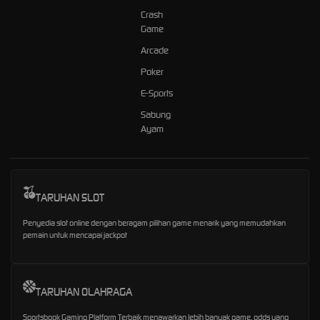
Crash
Game
Arcade
Poker
E-Sports
Sabung
Ayam
TARUHAN SLOT
Penyedia slot online dengan beragam pilihan game menarik yang memudahkan
pemain untuk mencapai jackpot
TARUHAN OLAHRAGA
Sportsbook Gaming Platform Terbaik menawarkan lebih banyak game, odds yang