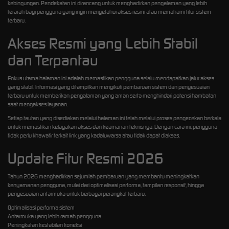
kebingungan. Pendekatan ini dirancang untuk menghadirkan pengalaman yang lebih
terarah bagi pengguna yang ingin mengetahui akses resmi atau memahami fitur sistem
terbaru.
Akses Resmi yang Lebih Stabil
dan Terpantau
Fokus utama halaman ini adalah memastikan pengguna selalu mendapatkan jalur akses
yang stabil. Informasi yang ditampilkan mengikuti pembaruan sistem dan penyesuaian
terbaru untuk memberikan pengalaman yang aman serta menghindari potensi hambatan
saat mengakses layanan.
Setiap tautan yang disediakan melalui halaman ini telah melalui proses pengecekan berkala
untuk memastikan kelayakan akses dan keamanan teknisnya. Dengan cara ini, pengguna
tidak perlu khawatir terkait link yang kadaluwarsa atau tidak dapat diakses.
Update Fitur Resmi 2026
Tahun 2026 menghadirkan sejumlah pembaruan yang membantu meningkatkan
kenyamanan pengguna, mulai dari optimalisasi performa, tampilan responsif, hingga
penyesuaian antarmuka untuk berbagai perangkat terbaru.
Optimalisasi performa sistem
Antarmuka yang lebih ramah pengguna
Peningkatan kestabilan koneksi