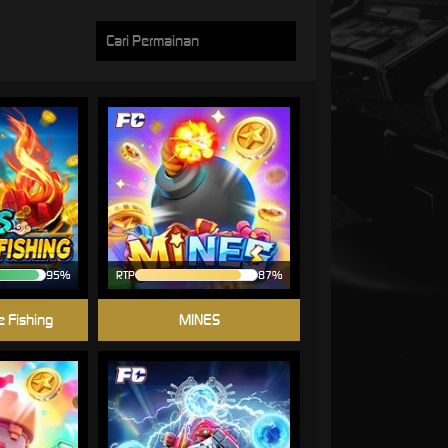
95%
RTP
87%
e Fishing
MINES