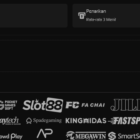
Penarikan
Rata-rata 3 Menit