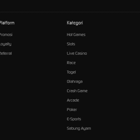
Platform
Kategori
Promosi
Hot Games
Loyalty
Slots
Referral
Live Casino
Race
Togel
Olahraga
Crash Game
Arcade
Poker
E-Sports
Sabung Ayam