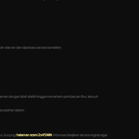
n relevan dan diperbarui secara konsisten.
man dengan lebih stabil hingga memahami pembaruan fitur, seluruh
perubahan sistem.
i, kunjungi
halaman resmi 2x45WIN
. Informasi disajikan secara ringkas agar