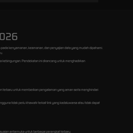
2026
okus pada kenyamanan, keamanan, dan penyajian data yang mudah dipahami.
u.
a kebingungan. Pendekatan ini dirancang untuk menghadirkan
aian terbaru untuk memberikan pengalaman yang aman serta menghindari
guna tidak perlu khawatir terkait link yang kadaluwarsa atau tidak dapat
aian antarmuka untuk berbagai perangkat terbaru.