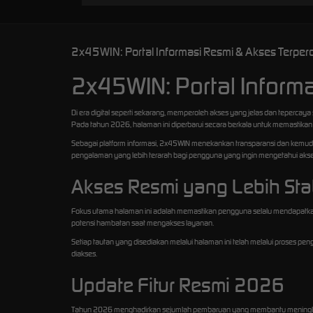
2x45WIN: Portal Informasi Resmi & Akses Terpe
2x45WIN: Portal Inform
Di era digital seperti sekarang, memperoleh akses yang jelas dan tepercay
Pada tahun 2026, halaman ini diperbarui secara berkala untuk memastikan
Sebagai platform informasi, 2x45WIN menekankan transparansi dan kemud
pengalaman yang lebih terarah bagi pengguna yang ingin mengetahui akses
Akses Resmi yang Lebih Sta
Fokus utama halaman ini adalah memastikan pengguna selalu mendapatkan 
potensi hambatan saat mengakses layanan.
Setiap tautan yang disediakan melalui halaman ini telah melalui proses pe
diakses.
Update Fitur Resmi 2026
Tahun 2026 menghadirkan sejumlah pembaruan yang membantu meningkatkan