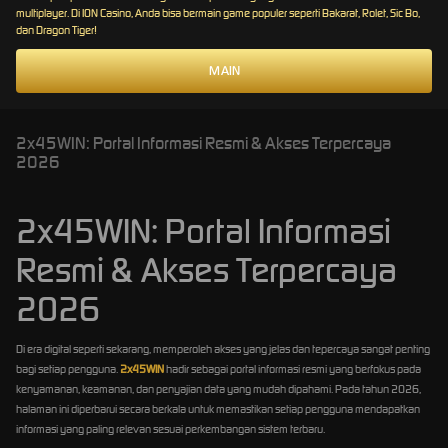
multiplayer. Di ION Casino, Anda bisa bermain game populer seperti Bakarat, Rolet, Sic Bo,
dan Dragon Tiger!
MAIN
2x45WIN: Portal Informasi Resmi & Akses Terpercaya
2026
2x45WIN: Portal Informasi
Resmi & Akses Terpercaya
2026
Di era digital seperti sekarang, memperoleh akses yang jelas dan tepercaya sangat penting
bagi setiap pengguna.
2x45WIN
hadir sebagai portal informasi resmi yang berfokus pada
kenyamanan, keamanan, dan penyajian data yang mudah dipahami. Pada tahun 2026,
halaman ini diperbarui secara berkala untuk memastikan setiap pengguna mendapatkan
informasi yang paling relevan sesuai perkembangan sistem terbaru.