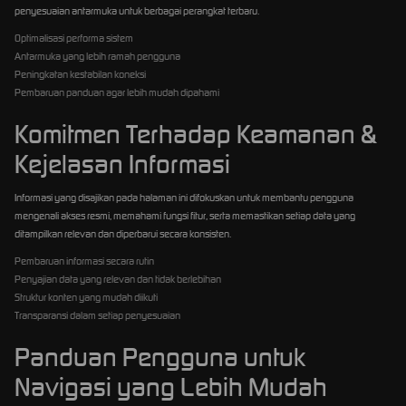
penyesuaian antarmuka untuk berbagai perangkat terbaru.
Optimalisasi performa sistem
Antarmuka yang lebih ramah pengguna
Peningkatan kestabilan koneksi
Pembaruan panduan agar lebih mudah dipahami
Komitmen Terhadap Keamanan &
Kejelasan Informasi
Informasi yang disajikan pada halaman ini difokuskan untuk membantu pengguna
mengenali akses resmi, memahami fungsi fitur, serta memastikan setiap data yang
ditampilkan relevan dan diperbarui secara konsisten.
Pembaruan informasi secara rutin
Penyajian data yang relevan dan tidak berlebihan
Struktur konten yang mudah diikuti
Transparansi dalam setiap penyesuaian
Panduan Pengguna untuk
Navigasi yang Lebih Mudah