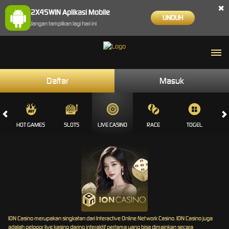
×
2X45WIN Aplikasi Mobile
UNDUH
Jangan tampilkan lagi hari ini
Daftar
Masuk
HOT GAMES
SLOTS
LIVE CASINO
RACE
TOGEL
OL
ION Casino merupakan singkatan dari Interactive Online Network Casino. ION Casino juga
adalah pelopor live kasino daring interaktif pertama yang bisa dimainkan secara