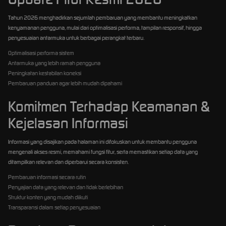
Tahun 2026 menghadirkan sejumlah pembaruan yang membantu meningkatkan
kenyamanan pengguna, mulai dari optimalisasi performa, tampilan responsif, hingga
penyesuaian antarmuka untuk berbagai perangkat terbaru.
Optimalisasi performa sistem
Antarmuka yang lebih ramah pengguna
Peningkatan kestabilan koneksi
Pembaruan panduan agar lebih mudah dipahami
Komitmen Terhadap Keamanan &
Kejelasan Informasi
Informasi yang disajikan pada halaman ini difokuskan untuk membantu pengguna
mengenali akses resmi, memahami fungsi fitur, serta memastikan setiap data yang
ditampilkan relevan dan diperbarui secara konsisten.
Pembaruan informasi secara rutin
Penyajian data yang relevan dan tidak berlebihan
Struktur konten yang mudah diikuti
Transparansi dalam setiap penyesuaian