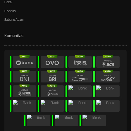
Poker
E-Sports
Sabung Ayam
Komunitas