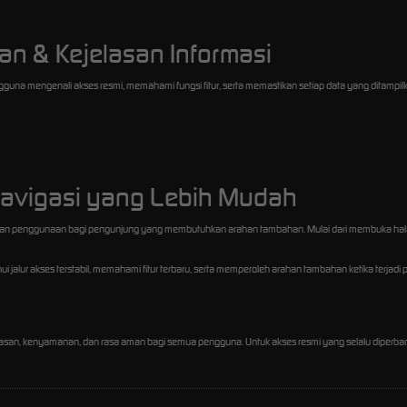
n & Kejelasan Informasi
guna mengenali akses resmi, memahami fungsi fitur, serta memastikan setiap data yang ditampilka
avigasi yang Lebih Mudah
nduan penggunaan bagi pengunjung yang membutuhkan arahan tambahan. Mulai dari membuka hala
jalur akses terstabil, memahami fitur terbaru, serta memperoleh arahan tambahan ketika terjadi 
asan, kenyamanan, dan rasa aman bagi semua pengguna. Untuk akses resmi yang selalu diperbaru