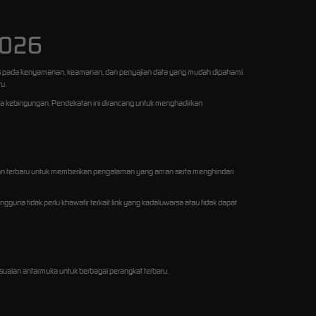
2026
okus pada kenyamanan, keamanan, dan penyajian data yang mudah dipahami.
u.
a kebingungan. Pendekatan ini dirancang untuk menghadirkan
aian terbaru untuk memberikan pengalaman yang aman serta menghindari
guna tidak perlu khawatir terkait link yang kadaluwarsa atau tidak dapat
aian antarmuka untuk berbagai perangkat terbaru.