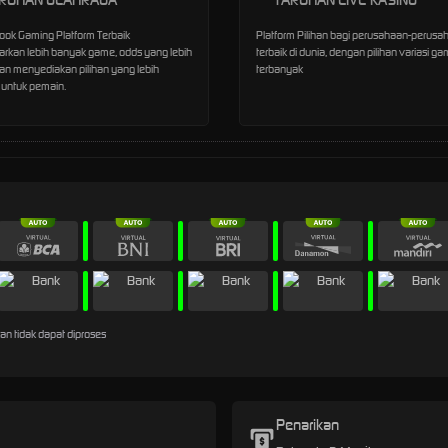
ook Gaming Platform Terbaik
Platform Pilihan bagi perusahaan-perusa
kan lebih banyak game, odds yang lebih
terbaik di dunia, dengan pilihan variasi g
 dan menyediakan pilihan yang lebih
terbanyak
untuk pemain.
an tidak dapat diproses
Penarikan