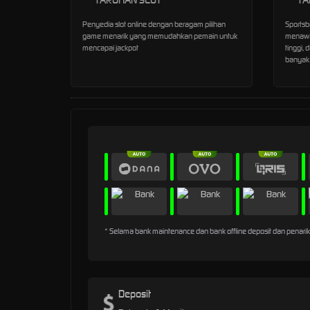
Penyedia slot online dengan beragam pilihan
Sportsb
game menarik yang memudahkan pemain untuk
menawar
mencapai jackpot
tinggi,
banyak 
* Selama bank maintenance dan bank offline deposit dan penarik
Deposit