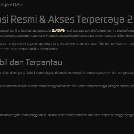
rcaya 2026
asi Resmi & Akses Terpercaya 
a sangat penting bagi setiap pengguna.
2x45WIN
hadir sebagai portal informasi resmi yang berf
 setiap pengguna mendapatkan informasi yang paling relevan sesuai perkembangan sistem terbar
ahan navigasi sehingga setiap pengunjung dapat memahami panduan, fitur, dan pembaruan tanp
 resmi atau memahami fitur sistem terbaru.
bil dan Terpantau
jalur akses yang stabil. Informasi yang ditampilkan mengikuti pembaruan sistem dan penyesu
ngecekan berkala untuk memastikan kelayakan akses dan keamanan teknisnya. Dengan cara ini, peng
 kenyamanan pengguna, mulai dari optimalisasi performa, tampilan responsif, hingga penyesu