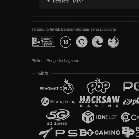
Rata-rata 1 Menit
Tanggung Jawab Bermain
Browser Yang Didukung
Platform Penyedia Layanan
Slots