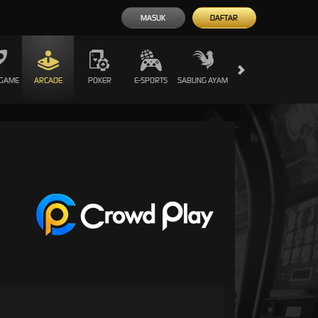
MASUK
DAFTAR
 GAME
ARCADE
POKER
E-SPORTS
SABUNG AYAM
PROMOSI